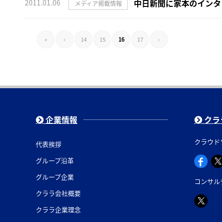
中日新聞に家本のインタ
2011.01.06
メディア掲載情報
«
‹
14
15
16
17
›
企業情報
クラ
クラウド
代表挨拶
グループ沿革
グループ企業
コンサル
クララ会社概要
クララ企業理念