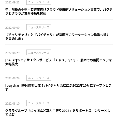
2022.09.21
ニュースリリース
中小規模の小売・製造業向けクラウド型ERPソリューション事業で、パクテ
ラとクララが業務提携を開始
2022.09.09
ニュースリリース
『チャリチャリ』と『バイチャリ』が福岡市のワーケーション推進へ協力
を開始します
2022.08.29
ニュースリリース
[neuet]シェアサイクルサービス『チャリチャリ』、熊本での展開エリアを
大幅拡大
2022.08.29
ニュースリリース
[buychari]静岡県初出店！バイチャリ浜松店が2022年10月にオープンしま
す！
2022.08.10
ニュースリリース
クララグループ『にっぽんど真ん中祭り2022』をサポートスポンサーとし
て協賛