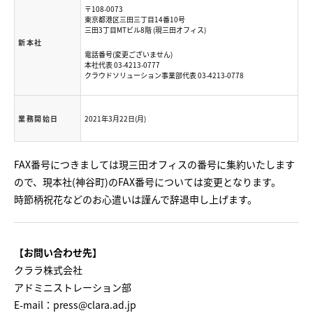
〒108-0073
東京都港区三田三丁目14番10号
三田3丁目MTビル8階 (現三田オフィス)
新本社
電話番号(変更ございません)
本社代表 03-4213-0777
クラウドソリューション事業部代表 03-4213-0778
業務開始日
2021年3月22日(月)
FAX番号につきましては現三田オフィスの番号に集約いたします
ので、現本社(神谷町)のFAX番号については変更となります。
時節柄祝花などのお心遣いは謹んで辞退申し上げます。
【お問い合わせ先】
クララ株式会社
アドミニストレーション部
E-mail：
press@clara.ad.jp