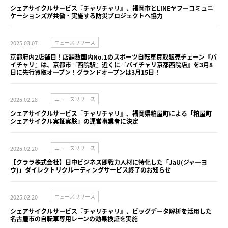
シェアサイクルサービス『チャリチャリ』、福岡市とLINEヤフーコミュニ
ケーションズが共働・実施する防災プロジェクトへ協力
2025.03.07
ニュースリリース
京都府内2店舗目！店舗数国内No.1のスポーツ自転車買取販売チェーン『バ
イチャリ』は、京都市『西院駅』近くに『バイチャリ京都西院店』を3月8
日に先行買取オープン！グランドオープンは3月15日！
2025.02.28
ニュースリリース
シェアサイクルサービス『チャリチャリ』、福岡県粕屋町による「粕屋町
シェアサイクル実証実験」の運営事業者に決定
2025.02.20
ニュースリリース
【クララ株式会社】日中ビジネス即戦力人材に特化した「JaU(ジャーヨ
ウ)」ダイレクトリクルーティングサービス終了のお知らせ
2025.02.20
ニュースリリース
シェアサイクルサービス『チャリチャリ』、ビッグデータ解析を活用した
名古屋市の自転車専用レーンの効果検証を実施