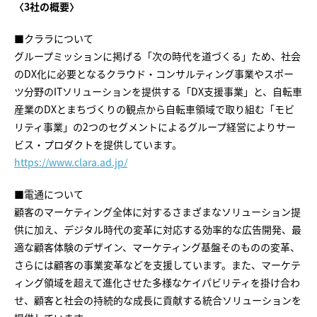
〈3社の概要〉
■クララについて
グループミッションに掲げる「次の時代を道づくる」ため、社会
のDX化に必要となるクラウド・コンサルティング事業やスポー
ツ分野のITソリューションを提供する「DX支援事業」と、自転車
産業のDXとまちづくりの観点から自転車領域で取り組む「モビ
リティ事業」の2つのセグメントによるグループ経営によりサー
ビス・プロダクトを提供しています。
https://www.clara.ad.jp/
■電通について
顧客のマーケティング全体に対するさまざまなソリューション提
供に加え、デジタル時代の変革に対応する効率的な広告開発、最
適な顧客体験のデザイン、マーケティング基盤そのものの変革、
さらには顧客の事業変革などを支援しています。また、マーケテ
ィング領域を超えて進化させた多様なケイパビリティを掛け合わ
せ、顧客と社会の持続的な成長に貢献する統合ソリューションを