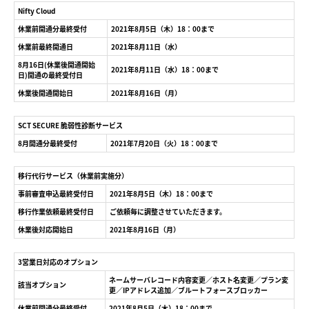
Nifty Cloud
休業前開通分最終受付
2021年8月5日（木）18：00まで
休業前最終開通日
2021年8月11日（水）
8月16日(休業後開通開始
2021年8月11日（水）18：00まで
日)開通の最終受付日
休業後開通開始日
2021年8月16日（月）
SCT SECURE 脆弱性診断サービス
8月開通分最終受付
2021年7月20日（火）18：00まで
移行代行サービス（休業前実施分）
事前審査申込最終受付日
2021年8月5日（
木）18：00まで
移行作業依頼最終受付日
ご依頼毎に調整させていただきます。
休業後対応開始日
2021年8月16日（月）
3営業日対応のオプション
ネームサーバレコード内容変更／ホスト名変更／プラン変
該当オプション
更／IPアドレス追加／ブルートフォースブロッカー
休業前開通分最終受付
2021年8月5日（木）18：00まで