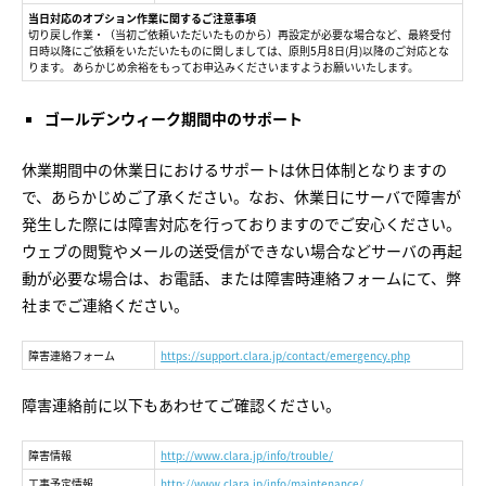
当日対応のオプション作業に関するご注意事項
切り戻し作業・（当初ご依頼いただいたものから）再設定が必要な場合など、最終受付
日時以降にご依頼をいただいたものに関しましては、原則5月8日(月)以降のご対応とな
ります。 あらかじめ余裕をもってお申込みくださいますようお願いいたします。
ゴールデンウィーク期間中のサポート
休業期間中の休業日におけるサポートは休日体制となりますの
で、あらかじめご了承ください。なお、休業日にサーバで障害が
発生した際には障害対応を行っておりますのでご安心ください。
ウェブの閲覧やメールの送受信ができない場合などサーバの再起
動が必要な場合は、お電話、または障害時連絡フォームにて、弊
社までご連絡ください。
障害連絡フォーム
https://support.clara.jp/contact/emergency.php
障害連絡前に以下もあわせてご確認ください。
障害情報
http://www.clara.jp/info/trouble/
工事予定情報
http://www.clara.jp/info/maintenance/